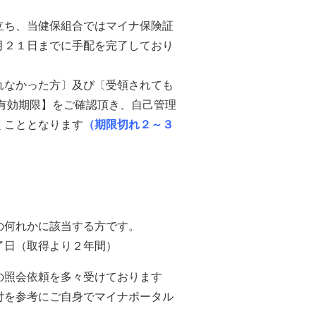
立ち、当健保組合ではマイナ保険証
月２１日までに手配を完了しており
れなかった方〕及び〔受領されても
有効期限】をご確認頂き、自己管理
くこととなります
（期限切れ２～３
の何れかに該当する方です。
了日（取得より２年間）
の照会依頼を多々受けております
付を参考にご自身でマイナポータル