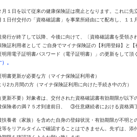
２月１日を以て従来の健康保険証は廃止となります。これに先
月１日付交付の「資格確認書」を事業所経由にて配布し、１１
規発行が終了して以降、今後に向けて、〔資格確認書を受領さ
保険証利用者として ご自身でマイナ保険証の【利用登録】と【
証明用電子証明書パスワード（電子証明書）」の更新をして頂
す）。
証明書更新が必要な方（マイナ保険証利用者）
より2カ月間の方（マイナ保険証利用に向けた手続き中の方）
（更新不要）対象者は、交付された資格確認書有効期限が以下
被保険者の満７５才到達前日、 ③任意継続者における資格満
被扶養者（家族）を含めた自身の登録状況・有効期限が不明と
況等をリアルタイムで確認することはできません。先ずは、添
効期限を確認頂くようお願い致します。