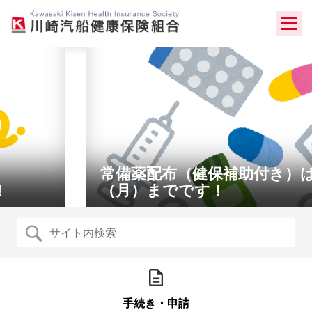
Skip
to
content
常備薬配布（健保補助付き）は８月３１日
（月）までです！
手続き・申請