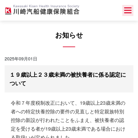
Skip
to
content
お知らせ
2025年09月01日
１９歳以上２３歳未満の被扶養者に係る認定に
ついて
令和７年度税制改正において、19歳以上23歳未満の
者への特定扶養控除の要件の見直しと特定親族特別
控除の新設が行われたことをふまえ、被扶養者の認
定を受ける者が19歳以上23歳未満である場合におけ
る取扱いが定められました。